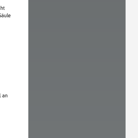
ht
Säule
l an