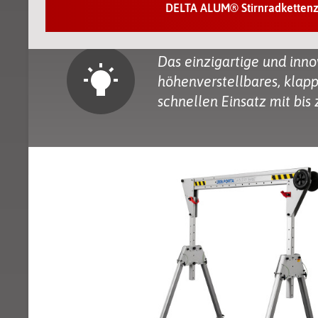
DELTA ALUM® Stirnradkettenz
beeindruckender Tragfähigkeit
Das einzigartige und inno
höhenverstellbares, klap
schnellen Einsatz mit bis 