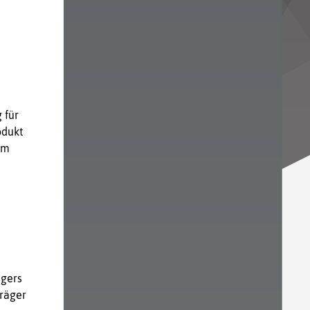
 für
odukt
em
ägers
Träger