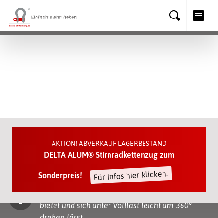
Porta Davit, Leichtbaukran mit
AKTION! ABVERKAUF LAGERBESTAND
beeindruckender Hubkapazität.
DELTA ALUM® Stirnradkettenzug zum
Für Infos hier klicken.
Sonderpreis!
Der Porta Davit ist eine schnell einsetzbare,
leichte Lösung, die eine WLL von bis zu 1000 kg
bietet und sich unter Volllast leicht um 360°
drehen lässt.